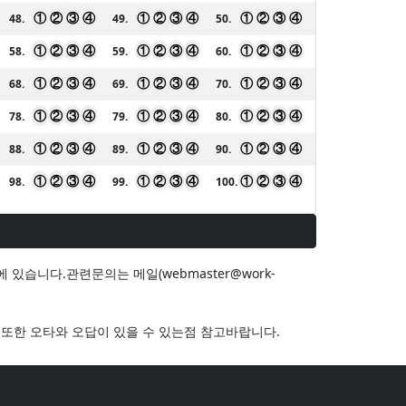
①
②
③
④
①
②
③
④
①
②
③
④
48.
49.
50.
①
②
③
④
①
②
③
④
①
②
③
④
58.
59.
60.
①
②
③
④
①
②
③
④
①
②
③
④
68.
69.
70.
①
②
③
④
①
②
③
④
①
②
③
④
78.
79.
80.
①
②
③
④
①
②
③
④
①
②
③
④
88.
89.
90.
①
②
③
④
①
②
③
④
①
②
③
④
98.
99.
100.
습니다.관련문의는 메일(webmaster@work-
 또한 오타와 오답이 있을 수 있는점 참고바랍니다.