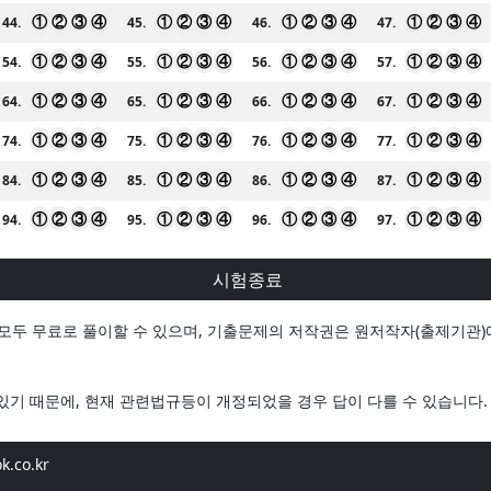
①
②
③
④
①
②
③
④
①
②
③
④
①
②
③
④
44.
45.
46.
47.
①
②
③
④
①
②
③
④
①
②
③
④
①
②
③
④
54.
55.
56.
57.
①
②
③
④
①
②
③
④
①
②
③
④
①
②
③
④
64.
65.
66.
67.
①
②
③
④
①
②
③
④
①
②
③
④
①
②
③
④
74.
75.
76.
77.
①
②
③
④
①
②
③
④
①
②
③
④
①
②
③
④
84.
85.
86.
87.
①
②
③
④
①
②
③
④
①
②
③
④
①
②
③
④
94.
95.
96.
97.
시험종료
두 무료로 풀이할 수 있으며, 기출문제의 저작권은 원저작자(출제기관)에 있
기 때문에, 현재 관련법규등이 개정되었을 경우 답이 다를 수 있습니다.
k.co.kr