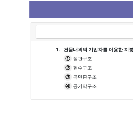
1.
건물내외의 기압차를 이용한 지붕
①
절판구조
②
현수구조
③
곡면판구조
④
공기막구조