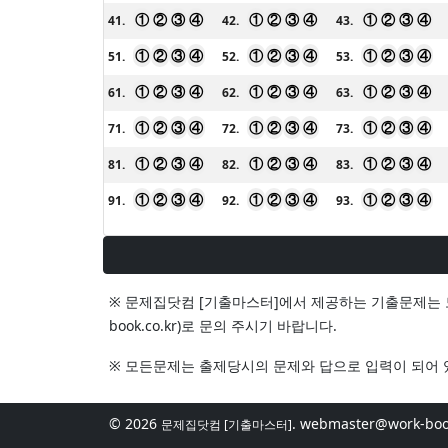
①
②
③
④
①
②
③
④
①
②
③
④
41.
42.
43.
①
②
③
④
①
②
③
④
①
②
③
④
51.
52.
53.
①
②
③
④
①
②
③
④
①
②
③
④
61.
62.
63.
①
②
③
④
①
②
③
④
①
②
③
④
71.
72.
73.
①
②
③
④
①
②
③
④
①
②
③
④
81.
82.
83.
①
②
③
④
①
②
③
④
①
②
③
④
91.
92.
93.
※ 문제집닷컴 [기출마스터]에서 제공하는 기출문제는 모
book.co.kr)로 문의 주시기 바랍니다.
※ 모든문제는 출제당시의 문제와 답으로 입력이 되어 있
© 2026
. webmaster@work-boo
문제집닷컴 [기출마스터]